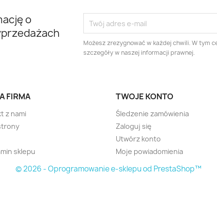
mację o
yprzedażach
Możesz zrezygnować w każdej chwili. W tym ce
szczegóły w naszej informacji prawnej.
A FIRMA
TWOJE KONTO
t z nami
Śledzenie zamówienia
strony
Zaloguj się
Utwórz konto
min sklepu
Moje powiadomienia
© 2026 - Oprogramowanie e-sklepu od PrestaShop™